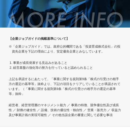
【企業ジョブガイドの掲載基準について】
※「企業ジョブガイド」では、政府公的機関である「投資育成株式会社」の投
資先企業を下記の理由により、安定優良企業とみなしています。
事業が成長発展する見込みがあること
経営基盤の強化等の努力を行っていると認められること
上記を承認するにあたって、「事業に関する規則第9条「株式の引受けの相手
方の選定の基準等」抜粋より、下記の項目をクリアしていることが承認されて
います。（「事業に関する規則第9条「株式の引受けの相手方の選定の基準
等」抜粋」
経営者、経営管理層のマネジメント能力 ／ 事業の特徴、競争優位性及び成長
性 ／ 財務の健全性 ／ 設備、技術の優位性・独自性 ／ 営業・販売力 ／ 収益力
及び事業計画の実現可能性 ／ その他当該企業の審査に関して必要な事項